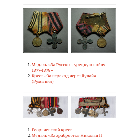
Медаль «За Русско-турецкую войну
1877-1878»
Крест «За переход через Дунай»
(Румыния)
Георгиевский крест
Медаль «За храбрость» Николай II