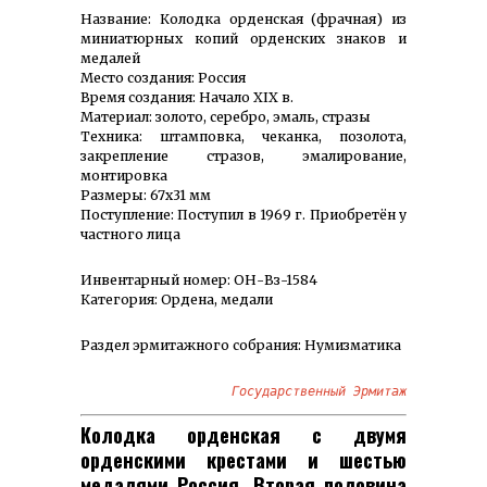
Название: Колодка орденская (фрачная) из
миниатюрных копий орденских знаков и
медалей
Место создания: Россия
Время создания: Начало XIX в.
Материал: золото, серебро, эмаль, стразы
Техника: штамповка, чеканка, позолота,
закрепление стразов, эмалирование,
монтировка
Размеры: 67х31 мм
Поступление: Поступил в 1969 г. Приобретён у
частного лица
Инвентарный номер: ОН-Вз-1584
Категория: Ордена, медали
Раздел эрмитажного собрания: Нумизматика
Государственный Эрмитаж
Колодка орденская с двумя
орденскими крестами и шестью
медалями Россия, Вторая половина