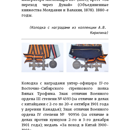
переход через Дунай» (Объединенные
княжества Молдавия и Валахия, 1878). 1880-е
годы.
(Колодка с наградами из коллекции А.В. 
Кирилина)
Колодка с наградами унтер-офицера 17-го
Вос­точ­но-Си­бир­ского стрел­ко­вого полка
Вялых Трофима. Знак отличия Военного
ордена III степени №4593 (за отличие в делах
с китайцами с 2-го по 20-е октября 1901 года
у деревни Камадья); Знак отличия Военного
ордена IV степени № 90956 (за отличие в
делах против хунхузов 2-го и 3-го декабря
1901 года); медаль «За поход в Китай 1900-