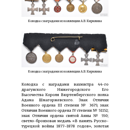
Колодка с наградами из коллекции А.В. Кирилина
Колодка с наградами из коллекции А.В. Кирилина
Колодка с наградами вахмистра 44-го
драгунского Нижегородского Его
Высочества Короля Вюртембергского полка
Адама Шмагоржевского. Знак Отличия
Военного ордена III степени № 3675; знак
Отличия Военного ордена IV степени № 51152;
знак Отличия ордена святой Анны № 550;
светло-бронзовая медаль «В память Русско-
турецкой войны 1877–1878 годов», золотая