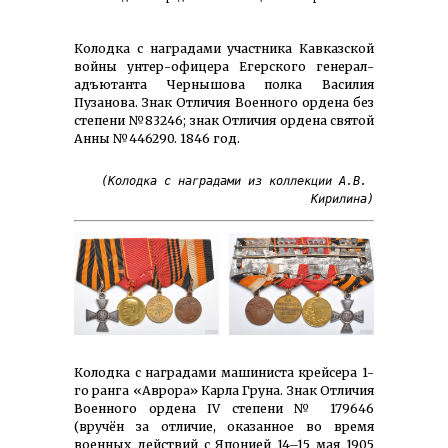
Колодка с наградами участника Кавказской
войны унтер-офицера Егерского генерал-
адъютанта Чернышова полка Василия
Пузанова. Знак Отличия Военного ордена без
степени №83246; знак Отличия ордена святой
Анны №446290. 1846 год.
(Колодка с наградами из коллекции А.В. 
Кирилина)
Колодка с наградами машиниста крейсера 1-
го ранга «Аврора» Карла Груна. Знак Отличия
Военного ордена IV степени № 179646
(вручён за отличие, оказанное во время
военных действий с Японией 14–15 мая 1905