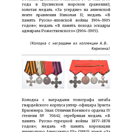
года в Цусимском морском сражении);
золотая медаль «За усердие» на анненской
ленте правления Николая II; медаль «В
память Русско-японской войны 1904–1905
годов»; медаль «В память похода эскадры
адмирала Рожественского» (1904–1905).
(Колодка с наградами из коллекции А.В. 
Кирилина)
Колодка с наградами топографа штаба
гвардейского корпуса унтер-офицера Эрнста
Брюммера. Знак Отличия Военного ордена IV
степени № 70641; серебряная медаль «В
память Русско-турецкой войны 1877–1878
годов»; медаль «В память коронации
императора Александра III» (1883); крест «За