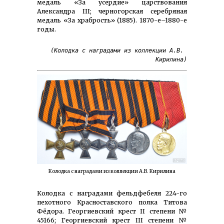
медаль «За усердие» царствования
Александра III; черногорская серебряная
медаль «За храбрость» (1885). 1870-е–1880-е
годы.
(Колодка с наградами из коллекции А.В. 
Кирилина)
Колодка с наградами из коллекции А.В. Кирилина
Колодка с наградами фельдфебеля 224-го
пехотного Красноставского полка Титова
Фёдора. Георгиевский крест II степени №
45166; Георгиевский крест III степени №