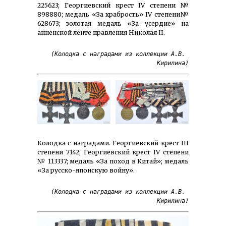
225623; Георгиевский крест IV степени №
898880; медаль «За храбрость» IV степени№
628673; золотая медаль «За усердие» на
анненской ленте правления Николая II.
(Колодка с наградами из коллекции А.В. 
Кирилина)
Колодка с наградами. Георгиевский крест III
степени 7142; Георгиевский крест IV степени
№ 113337; медаль «За поход в Китай»; медаль
«За русско-японскую войну».
(Колодка с наградами из коллекции А.В. 
Кирилина)