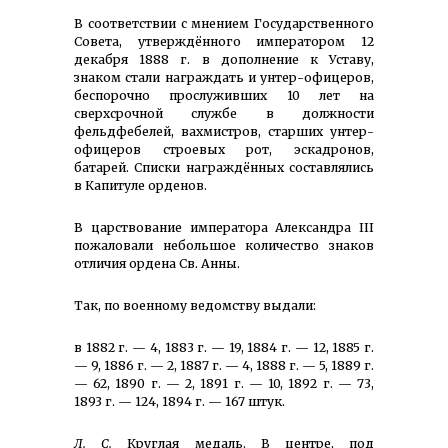
В соответствии с мнением Государ­ственного
Совета, утверж­дённого императором 12
декабря 1888 г. в дополнение к Уставу,
знаком стали награждать и унтер-офицеров,
беспорочно прослуживших 10 лет на
сверхсрочной службе в должности
фельдфебелей, вахмистров, старших унтер-
офицеров строевых рот, эскадронов,
батарей. Списки награждённых составлялись
в Капитуле орденов.
В царствование императора Алек­санд­ра III
пожаловали неболь­шое количество знаков
отличия ордена Св. Анны.
Так, по военному ведомству выдали:
в 1882 г. — 4, 1883 г. — 19, 1884 г. — 12, 1885 г.
— 9, 1886 г. — 2, 1887 г. — 4, 1888 г. — 5, 1889 г.
— 62, 1890 г. — 2, 1891 г. — 10, 1892 г. — 73,
1893 г. — 124, 1894 г. — 167 штук.
Л. С.
Круглая медаль. В центре, под