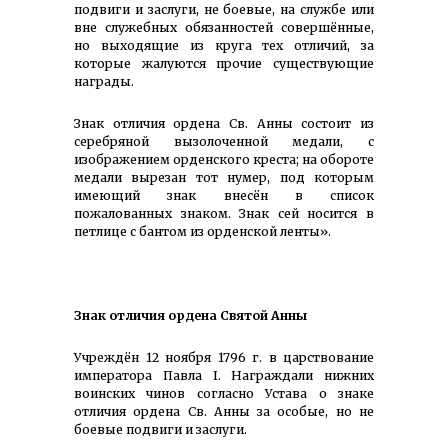
подвиги и заслуги, не боевые, на службе или
вне служебных обязанностей совершён­ные,
но выходящие из круга тех отличий, за
которые жалуются прочие существующие
награды.
Знак отличия ордена Св. Анны состоит из
серебряной вызолоченной медали, с
изображением орденского креста; на обороте
медали вырезан тот нумер, под которым
имеющий знак внесён в список
пожалованных знаком. Знак сей носится в
петлице с бантом из орденской ленты».
Знак отличия ордена Святой Анны
Учреждён 12 ноября 1796 г. в царствование
императора Павла I. Награждали нижних
воинских чинов согласно Устава о знаке
отличия ордена Св. Анны за особые, но не
боевые подвиги и заслуги.