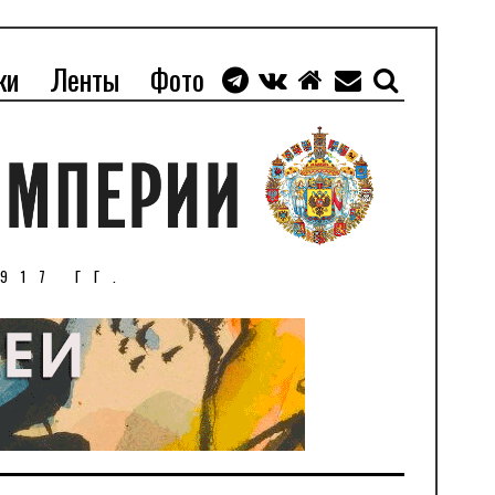
ки
Ленты
Фото
917 ГГ.