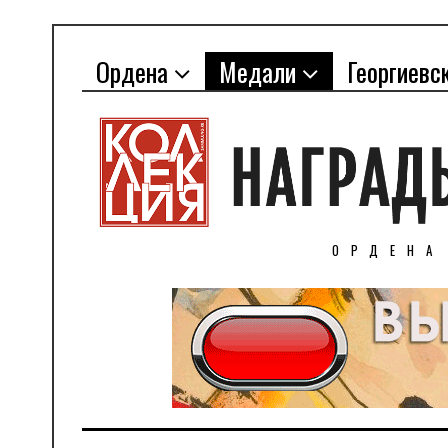
Ордена
Медали
Георгиевс
ОРДЕНА